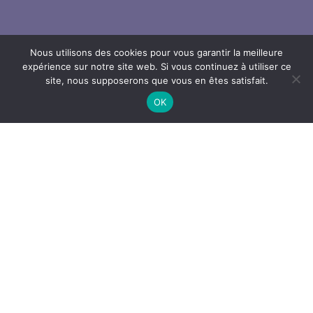
Nous utilisons des cookies pour vous garantir la meilleure
expérience sur notre site web. Si vous continuez à utiliser ce
site, nous supposerons que vous en êtes satisfait.
OK
40 avenue de la Perrière
56100 Lorient
Pour prendre rdv avec un praticien, allez directement
sur sa fiche