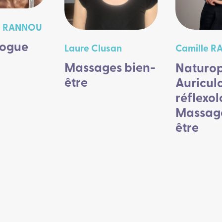
e RANNOU
logue
Laure Clusan
Camille R
Massages bien-
Naturop
être
Auricul
réflexol
Massage
être