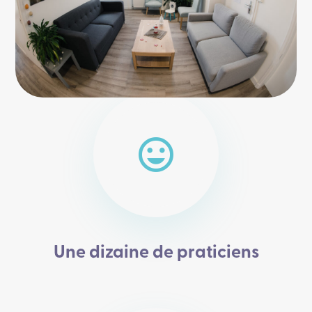
tag_faces
Une dizaine de praticiens