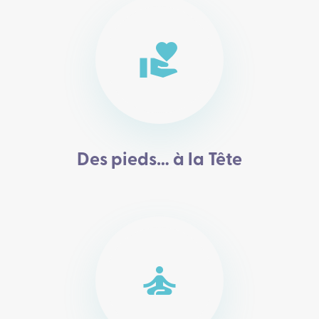
volunteer_activism
Des pieds… à la Tête
self_improvement