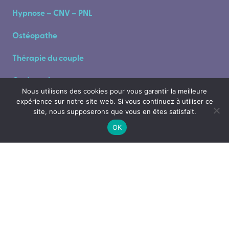
Hypnose – CNV – PNL
Ostéopathe
Thérapie du couple
Ostéopathe
Nous utilisons des cookies pour vous garantir la meilleure
expérience sur notre site web. Si vous continuez à utiliser ce
Praticienne Hypnose – Enfants & Adolescents
site, nous supposerons que vous en êtes satisfait.
Naturopathie – Auriculo réflexologie – Massages bien-
OK
être
Psychopédagogue
Fertilité & Cycle menstruel
Soins de cicatrices obstétricales par acupuncture